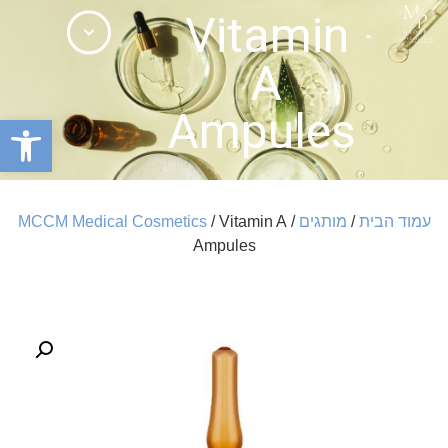
Vitamin
A
בלוג אסתטיקה MPGROUP
Ampules
פתח סרגל
עמוד הבית
/
מותגים
/
/ Vitamin A
MCCM Medical Cosmetics
Ampules