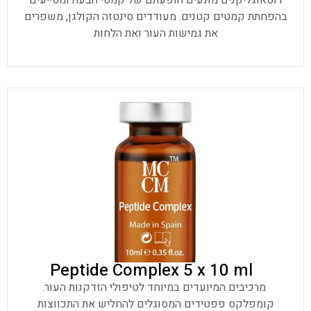
רוטאוגליקנים מונעים הופעתם של קמטי הבעה ומסייעים
בהפחתת קמטים קטנים. מעודדים סינטזה הקולגן, משפרים
את גמישות העור ואת הלחות
Peptide Complex 5 x 10 ml
מרכיבים המיועדים במיוחד לטיפולי הזדקנות העור.
קומפלקס פפטידים המסוגלים להחליש את התכווצות