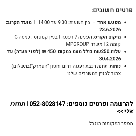
פרטים חשובים:
מפגש אחד
– בין השעות
:
9:30 עד 14.00 I
מועד הקרוב:
23.6.2026
מיקום הקורס
: הפנינה 7 רעננה I בניין קמפוס , כניסה C,
קומה 2 I משרד MPGROUP
עלות:250שח כולל מעמ במקום 450 ₪ (לפני מע״מ) עד
30.4.2026
נוחות
: תחנת רכבת רעננה דרום וחניון "הפארק"(בתשלום)
צמוד לבניין המשרדים שלנו.
להרשמה ופרטים נוספים:
052-8028147 I
תחזרו
אלי
>>
מספר המקומות מוגבל