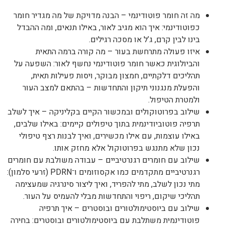
מה זה חומר פוטודינמי – הבנה מדויקת של מה מגדיר חומר
כפוטודינמי: איך הוא מגיב לאור, באילו תנאים, ומה ההבדל
בינו לבין קרם, ג’ל או מסכה רגילים.
איזו פעולה מתרחשת בעור – מה קורה ברמה התאית
והביולוגית כאשר חומר פוטודינמי נחשף לאור: השפעה על
תהליכים דלקתיים, חמצון מבוקר, ויסות פעילות תאית,
והפעלת מנגנוני תיקון והתחדשות – בהתאם למצב העור
ולמטרת הטיפול.
שילוב בפרוטוקולים ובמכשור הקיים בקליניקה – איך לשלב
תרפיה פוטוביודינמית בתוך טיפולים קיימים: באילו שלבים,
באילו עוצמות, עם אילו מכשירים, ואיך לבנות רצף טיפולי
נכון שלא מתנגש בפרוטוקול אלא מחזק אותו.
שילוב עם חומרים רגנרטיביים – עבודה משולבת עם חומרים
רגנרטיביים מתקדמים כמו אקסוזומים ו־PDRN (זרעי סלמון):
מתי נכון לשלב, מתי להפריד, ואיך ליצור סינרגיה שמעצימה
תהליכי שיקום, ריפוי והתחדשות מבלי להעמיס על העור.
שילוב עם ביוסטימולטורים ובוסטרים – איך תרפיה
פוטודינמית משתלבת עם ביוסטימולטורים ובוסטרים: בחירה