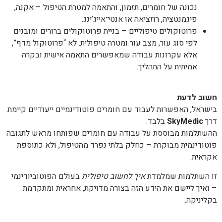
נכונה של חומרים, תזמון, והתאמה למטרת הטיפול – אקנה,
פיגמנטציה, רוזציאה או אנטי־אייג’ינג.
פרוטוקולים טיפוליים – בניית פרוטוקולים ברורים ומובנים
לפי סוג עור, מצב עור ומטרה טיפולית. לא “פרוטוקול מדף”,
אלא עקרונות עבודה שמאפשרים התאמה אישית ובקרה
אמיתית על התהליך.
חשוב לדעת
בישראל, האפשרות לעבוד עם חומרים פוטודינמיים ייעודיים קיימת
דרך
SkyMedic
בלבד.
ההשתלמות מבוססת על עבודה עם חומרים שפותחו מראש לתגובה
פוטודינמית מבוקרת – כחלק בלתי נפרד מהטיפול, ולא כתוספת
אקראית.
זו השתלמות שמלמדת
איך לחשוב טיפולית
בעולם הפוטוביודינמי
– ואיך ליישם את הידע הזה בצורה מדויקת, אחראית ומתקדמת
בקליניקה.